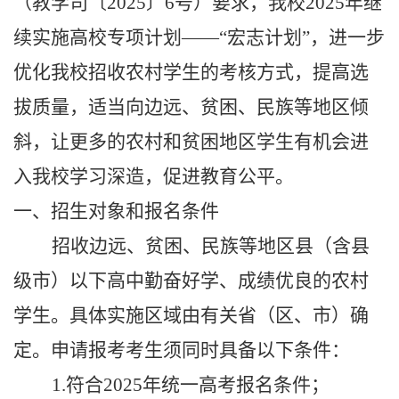
（教学司〔
20
2
5
〕
6
号）要求
，我校
20
2
5
年继
续实施高校专项计划
——
“
宏志计划
”
，进一步
优化
我校招收农村学生
的
考核方式
，
提高选
拔质量，适当向边远、贫困、民族等地区倾
斜
，
让更多的农村
和贫困地区
学生有机会进
入我校学习深造
，
促进教育公平。
一、招生对象和报名条件
招收边远、贫困、民族等地区县（含县
级市）以下高中勤奋好学、成绩优良的农村
学生。具体实施区域由
有关
省（区、市）确
定。申请报考考生须同时具备以下条件：
1
.
符合
202
5
年统一高考报名条件；