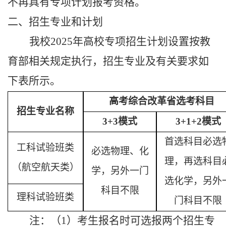
不再具有专项计划报考资格。
二、招生
专业
和
计划
我校
2025年高校专项招生计划设置按教
育部相关规定执行，招生专业及有关要求如
下表所示。
高考综合改革省选考科目
招生专业名称
3+3
模式
3+1+2
模式
首选科目必选
工科试验班类
必选物理、化
理，再选
科目
（航空航天类）
学，另外一
门
选化学，另外
科目
不限
理科试验班类
门
科目
不限
注：
（
1）
考生报名时可
选报
两个
招生
专