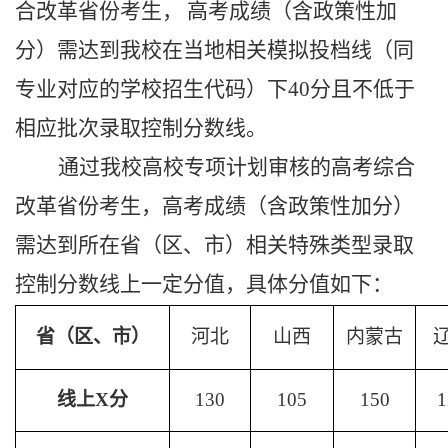
合改革省份
考生
，
高考成绩（
含
政策性加
分
）
需
达到
我校
在当地相关模拟投档线
（同
专业对应的学校
招生代码
）下
40分且
不低于
相应
批次
录取
控制分数线。
通过我校高校专项计划审核的
高考综合
改革省份
考生
，
高考成绩（
含
政策性加分）
需
达到所在
省
（
区、市
）
相关
特殊类型
录取
控制分数线上一定分值，
具体分值如下：
省
（区、市）
河北
山西
内蒙古
线上
X分
130
105
150
1