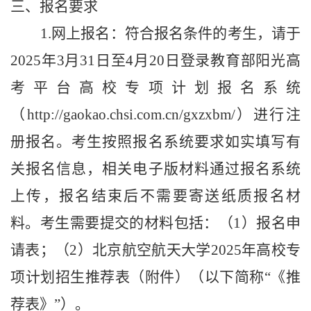
三、报名
要求
1.网上报名：符合报名条件的考生，请于
202
5
年
3
月
31
日
至
4
月
20
日登录
教育部阳光
高
考平台高校专项计划报名系统
（
http://gaokao.chsi.com.cn/gxzxbm/）进行注
册报名
。
考生按照报名系统要求如实填写有
关报名信息
，相关
电子版材料通过报名系统
上传，报名结束后不需要寄送纸质报名材
料。
考生
需要提交的材料包括：（
1
）
报名申
请表；
（
2）
北京航空航天大学
202
5
年高校专
项计划招生推荐表（附件）
（
以下简称
“《推
荐表》”
）
。