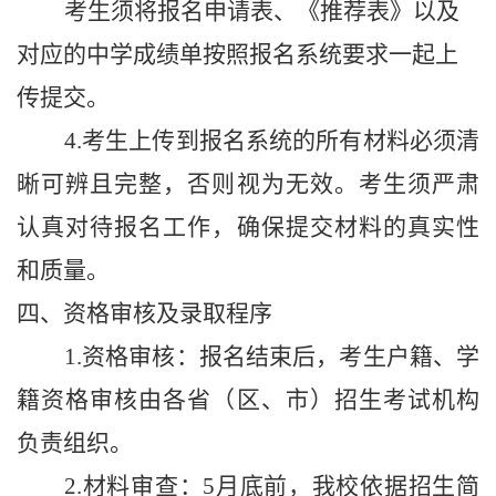
考生须将
报名
申请表
、
《
推荐表
》
以及
对应的中学成绩单按照
报名系统要求一起上
传
提交
。
4
.
考生上传到报名系统的所有材料必须清
晰可辨
且
完整，否则视为无效。
考生须严肃
认真对待报名工作，确保提交材料的真实性
和质量。
四、
资格审核及录取程序
1.资格审核：报名结束后，考生户籍、学
籍资格审核由各省
（
区
、
市
）
招生考试机构
负责组织。
2.材料审查：5月底前，我校依据招生简