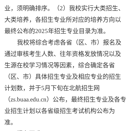
业
，须
明确
排序。
（
2
）
我校实行大类招生、
大类培养，
各
招生专业
所
对应的培养方向以
最终公布的
2
02
5
年招生专业目录为准。
我校将
综合考虑
各省（区、市）
报名及
通过审核考生人数
、
往年资格发放
情况
以及
生源在校学习情况等因素，
综合确定
各省
（区、市）
具体招生专业及相应专业的
招生
计划数
，并
于
5月下旬
在
北航招生网
（
zs.buaa.edu.cn）
公布，最终
招生专业及各专
业招生计划
以各省级招生考试机构公布为
准。