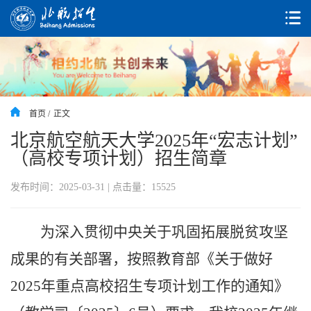
首页 /
正文
北京航空航天大学2025年“宏志计划”
（高校专项计划）招生简章
发布时间：2025-03-31 | 点击量：
15525
为
深入
贯彻
中央
关于
巩固拓展
脱贫攻坚
成果
的
有关
部署，按照
教育部
《关于做好
202
5
年
重点
高校招生
专项计划
工作的通知
》