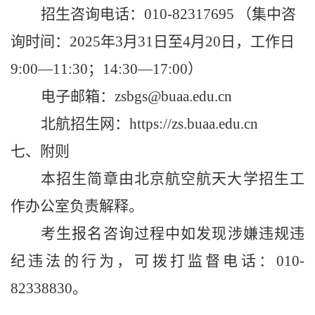
招生
咨询电话：
010-82317695
（集中
咨
询时间：
202
5
年
3
月
31
日至
4
月
20
日
，
工作日
9:00—1
1
:
3
0；14:30—17:00
）
电子邮箱：
zsbgs@buaa.edu.cn
北航招生网：
https://zs.buaa.edu.cn
七
、
附则
本招生简章由北京航空航天大学招生
工
作
办公室负责解释。
考生报名咨询
过程中如
发现
涉嫌违规违
纪违法的
行为
，可拨打监督电话：
010-
82338830。