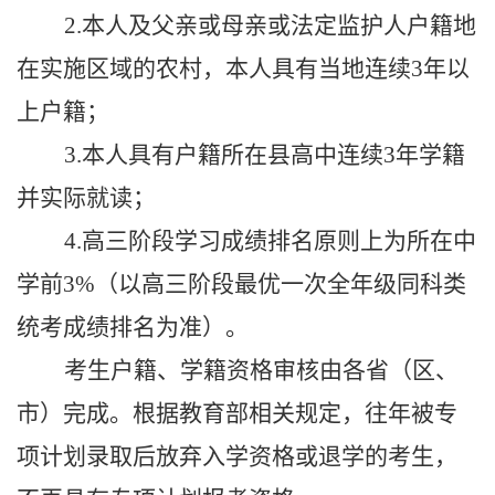
2.本人及父亲或母亲或法定监护人户籍地
在实施区域的农村，本人具有当地连续3年以
上户籍；
3.本人具有户籍所在县高中连续3年学籍
并实际就读
；
4.高三
阶段
学习成绩排名原则上为所在中
学前
3%
（以高三阶段
最
优
一次
全年级同
科类
统考
成绩排名
为准
）。
考生户籍、学籍资格审核由各省（区、
市）完成
。
根据教育部相关规定，往年被专
项计划录取后放弃入学资格或退学的考生，