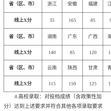
省
（区、市）
浙江
安徽
福建
线上
X分
35
165
85
省
（区、市）
湖南
广东
广西
线上
X分
140
85
120
1
省
（区、市）
云南
陕西
甘肃
线上
X分
115
150
125
1
4
.
高校录取：对投档成绩（含政策性加
分）达到上述要求并符合其他各项录取要求