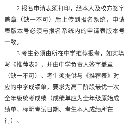
2.报名申请表须打印
，
经
本人及校方
签字
盖章
（
缺一不可
）
后上传到报名系统，申请
表版本号必须与报名系统内的申请表版本号
一致。
3.
考生必须由所在中学推荐报考，
如实
填
写
《推荐表》，
并
由中学负责人
签字盖章
（
缺一不可
）
。
考生须
提供与《
推荐表
》对
应的
中学成绩单，
要求
为高三阶段
最
优
一次
全年级
统考成绩
（成绩单应为全年级原始成
绩单，标明考试日期、考生本人成绩所在
行）。